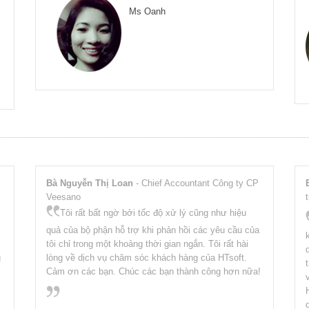
Ms Oanh
Bà Nguyễn Thị Loan
- Chief Accountant Công ty CP
Veesano
Tôi rất bất ngờ bởi tốc độ xử lý cũng như hiệu
quả của bộ phận hỗ trợ khi phản hồi các yêu cầu của
tôi chỉ trong một khoảng thời gian ngắn. Tôi rất hài
g
lòng về dịch vụ chăm sóc khách hàng của HTsoft.
Cảm ơn các bạn. Chúc các bạn thành công hơn nữa!