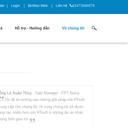
ter
Login
BizMan Web
Liên hệ
02473006979
iá
Hỗ trợ - Hướng dẫn
Về chúng tôi
Ông Lê Xuân Thủy
- Sale Manager - FPT Nokia
Tôi rất tin tưởng vào những giải pháp mà HTsoft
cung cấp cho chúng tôi. Hi vọng chúng tôi sẽ được
hợp tác nhiều hơn với HTsoft ở những dự án khác
trong thời gian tới.