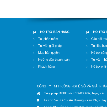
HỖ TRỢ BÁN HÀNG
HỖ TRỢ
Tải phần mềm
Câu hỏi th
Tư vấn giải pháp
Tài liệu h
Mua bản quyền
Hỗ trợ cộn
Hướng dẫn thanh toán
Tư vấn - hỗ
Khách hàng
Hỗ trợ onli
CÔNG TY TNHH CÔNG NGHỆ SỐ VÀ GIẢI PHÁ
Giấy phép ĐKKD số: 0102033607, Ngày cấp: 
Địa chỉ: Số 06/76 - An Dương - Yên Phụ - Tây