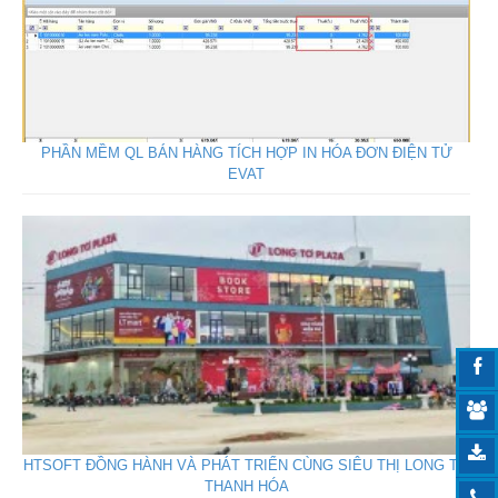
PHẦN MỀM QL BÁN HÀNG TÍCH HỢP IN HÓA ĐƠN ĐIỆN TỬ
EVAT
HTSOFT ĐỒNG HÀNH VÀ PHÁT TRIỂN CÙNG SIÊU THỊ LONG TƠ
THANH HÓA