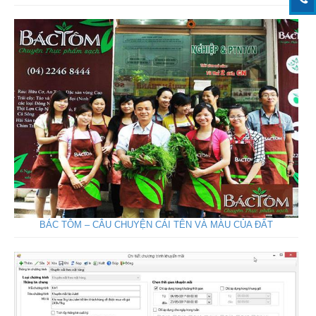
BÁC TÔM – CÂU CHUYỆN CÁI TÊN VÀ MÀU CỦA ĐẤT