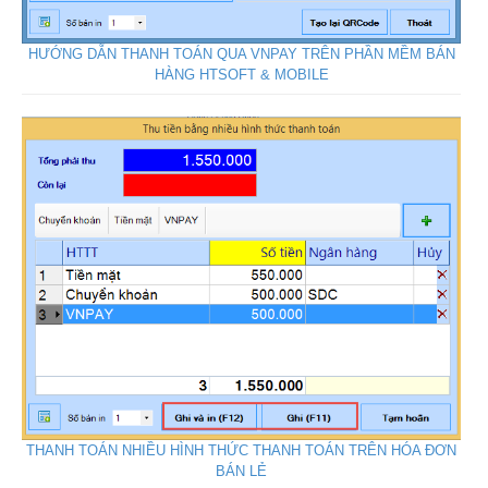
HƯỚNG DẪN THANH TOÁN QUA VNPAY TRÊN PHẦN MỀM BÁN
HÀNG HTSOFT & MOBILE
THANH TOÁN NHIỀU HÌNH THỨC THANH TOÁN TRÊN HÓA ĐƠN
BÁN LẺ