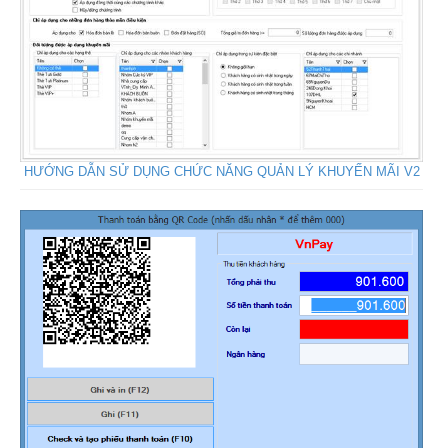
HƯỚNG DẪN SỬ DỤNG CHỨC NĂNG QUẢN LÝ KHUYẾN MÃI V2