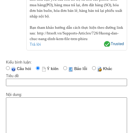
mua hàng(PO), hàng mua trả lại, đơn đặt hàng (SO), hóa
đơn bán buôn, hóa đơn bán lẻ, hàng bán trả lại phiếu xuất
nhập nội bộ.
Bạn tham khảo hướng dẫn cách thực hiện theo đường link
sau: http://htsoft.vn/Supports-Articles/726/Huong-dan-
chuc-nang-dinh-kem-file-tren-phieu
Trusted
Trả lời
Kiểu bình luận:
Câu hỏi
Ý kiến
Báo lỗi
Khác
Tiêu đề
Nội dung: