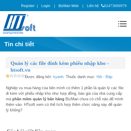
Register
Login
BizMan Web
Liên hệ
02473006979
Tin chi tiết
Quản lý các file đính kèm phiếu nhập kho -
htsoft.vn
Được đăng bởi:
kyanh
. Thuộc danh mục:
Hỏi - Đáp
Nghiệp vụ mua hàng của bên mình có thêm 1 phần là quản lý các file
đi kèm với phiếu nhập kho như hợp đồng, báo giá của nhà cung cấp
mà
phần mềm quản lý bán hàng
BizMan chưa có chỗ nào để mình
thêm vào. HTsoft xem có thể tích hợp thêm chức năng này để quản
lý không?