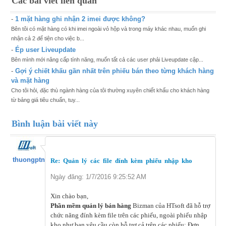
Các bài viết liên quan
-
1 mặt hàng ghi nhận 2 imei được không?
Bên tôi có mặt hàng có khi imei ngoài vỏ hộp và trong máy khác nhau, muốn ghi
nhận cả 2 để tiện cho việc b...
-
Ép user Liveupdate
Bên mình mới nâng cấp tính năng, muốn tất cả các user phải Liveupdate cập...
-
Gợi ý chiết khấu gần nhất trên phiếu bán theo từng khách hàng
và mặt hàng
Cho tôi hỏi, đặc thù ngành hàng của tôi thường xuyên chiết khấu cho khách hàng
từ bảng giá tiêu chuẩn, tuy...
Bình luận bài viết này
thuongptn
Re: Quản lý các file đính kèm phiếu nhập kho
Ngày đăng: 1/7/2016 9:25:52 AM
Xin chào bạn,
Phần mềm quản lý bán hàng
Bizman của HTsoft đã hỗ trợ
chức năng đính kèm file trên các phiếu, ngoài phiếu nhập
kho như bạn yêu cầu còn hỗ trợ cả trên các phiếu: Đơn