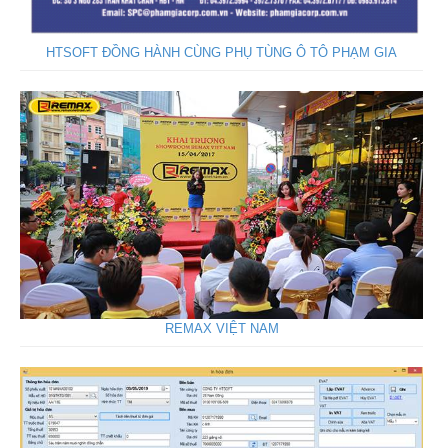
HTSOFT ĐỒNG HÀNH CÙNG PHỤ TÙNG Ô TÔ PHẠM GIA
REMAX VIỆT NAM