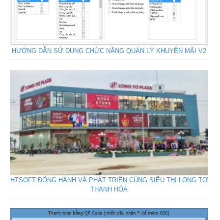
HƯỚNG DẪN SỬ DỤNG CHỨC NĂNG QUẢN LÝ KHUYẾN MÃI V2
HTSOFT ĐỒNG HÀNH VÀ PHÁT TRIỂN CÙNG SIÊU THỊ LONG TƠ
THANH HÓA