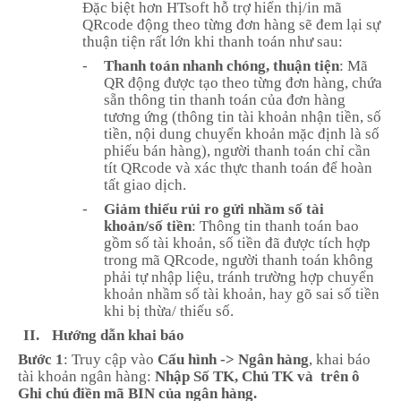
Đặc biệt hơn HTsoft hỗ trợ hiển thị/in mã
QRcode động theo từng đơn hàng sẽ đem lại sự
thuận tiện rất lớn khi thanh toán như sau:
-
Thanh toán nhanh chóng, thuận tiện
: Mã
QR động được tạo theo từng đơn hàng, chứa
sẵn thông tin thanh toán của đơn hàng
tương ứng (thông tin tài khoản nhận tiền, số
tiền, nội dung chuyển khoản mặc định là số
phiếu bán hàng), người thanh toán chỉ cần
tít QRcode và xác thực thanh toán để hoàn
tất giao dịch.
-
Giảm thiểu rủi ro gửi nhầm số tài
khoản/số tiền
: Thông tin thanh toán bao
gồm số tài khoản, số tiền đã được tích hợp
trong mã QRcode, người thanh toán không
phải tự nhập liệu, tránh trường hợp chuyển
khoản nhầm số tài khoản, hay gõ sai số tiền
khi bị thừa/ thiếu số.
II.
Hướng dẫn khai báo
Bước 1
: Truy cập vào
Cấu hình -> Ngân hàng
, khai báo
tài khoản ngân hàng:
Nhập Số TK, Chủ TK và trên ô
Ghi chú điền mã BIN của ngân hàng.