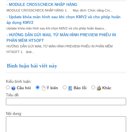
-
MODULE CROSSCHECK NHẬP HÀNG
MODULE CROSSCHECK NHẬP HÀNG 1. Mục đích: Chức năng Cro...
-
Update khóa màn hình sau khi chọn KMV2 và cho phép hoãn
áp dụng KMV2
Update khóa màn hình sau khi chọn KMV2 và cho phép hoãn &aacu...
-
HƯỚNG DẪN GỬI MAIL TỪ MÀN HÌNH PREVIEW PHIẾU IN
PHẦN MỀM HTSOFT
HƯỚNG DẪN GỬI MAIL TỪ MÀN HÌNH PREVIEW PHIẾU IN PHẦN MỀM
HTSOFT 1. &nb...
Bình luận bài viết này
Kiểu bình luận:
Câu hỏi
Ý kiến
Báo lỗi
Khác
Tiêu đề
Nội dung: