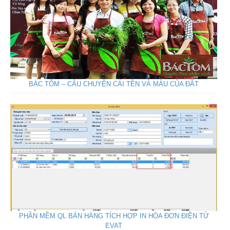
BÁC TÔM – CÂU CHUYỆN CÁI TÊN VÀ MÀU CỦA ĐẤT
PHẦN MỀM QL BÁN HÀNG TÍCH HỢP IN HÓA ĐƠN ĐIỆN TỬ
EVAT