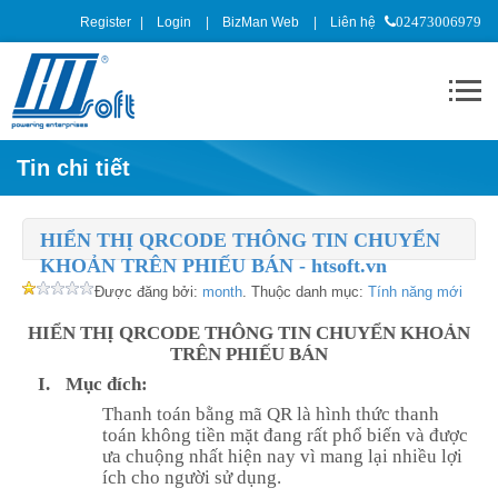
Register
Login
BizMan Web
Liên hệ
02473006979
Tin chi tiết
HIỂN THỊ QRCODE THÔNG TIN CHUYỂN
KHOẢN TRÊN PHIẾU BÁN - htsoft.vn
Được đăng bởi:
month
. Thuộc danh mục:
Tính năng mới
HIỂN THỊ QRCODE THÔNG TIN CHUYỂN KHOẢN
TRÊN PHIẾU BÁN
I.
Mục đích:
Thanh toán bằng mã QR là hình thức thanh
toán không tiền mặt đang rất phổ biến và được
ưa chuộng nhất hiện nay vì mang lại nhiều lợi
ích cho người sử dụng.