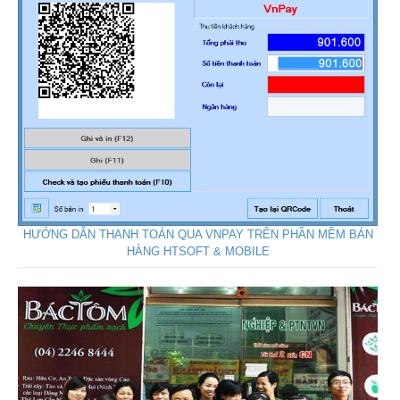
HƯỚNG DẪN THANH TOÁN QUA VNPAY TRÊN PHẦN MỀM BÁN
HÀNG HTSOFT & MOBILE