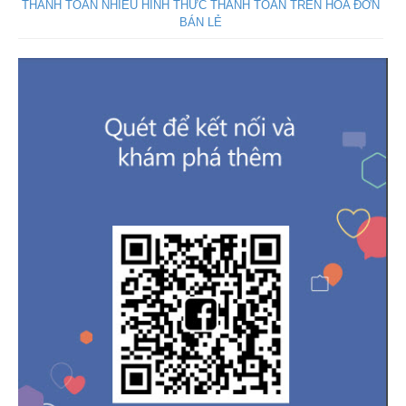
THANH TOÁN NHIỀU HÌNH THỨC THANH TOÁN TRÊN HÓA ĐƠN
BÁN LẺ