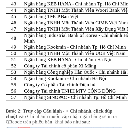
43
Ngân hàng KEB HANA - Chi nhánh Tp. Hồ Chí Mi
44
Ngân hàng TNHH Một Thành Viên Woori Bank Việ
45
Ngân hàng TMCP Bản Việt
46
Ngân hàng TNHH Một Thành Viên CIMB Việt Nam
47
Ngân hàng TNHH Một Thành Viên Xây Dựng Việt
Ngân hàng Industrial Bank of Korea - Chi nhánh H
48
Minh
49
Ngân hàng Kookmin - Chi nhánh Tp. Hồ Chí Minh
50
Ngân hàng TNHH Một Thành Viên UOB Việt Nam
51
Ngân hàng KEB HANA - Chi nhánh Hà Nội
52
Công ty Tài chính cổ phần Xi Măng
53
Ngân hàng Công nghiệp Hàn Quốc - Chi nhánh Hà
54
Ngân hàng Kookmin - Chi nhánh Hà Nội
55
Công ty Cổ phần Tài chính Điện lực
56
Công ty Tài chính TNHH MTV CỘNG ĐỒNG
57
Ngân hàng SINOPAC - Chi nhánh Tp. Hồ Chí Minh
Bước 2
:
Truy cập Cấu hình - > Chi nhánh, click đúp
chuột
vào Chi nhánh muốn cập nhật ngân hàng sẽ in ra
QRcode trên phiếu bán, khai báo như sau: