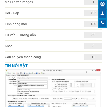
Mail Letter Images
1
Hỏi - Đáp
762
Tính năng mới
150
Tư vấn - Hướng dẫn
36
Khác
5
Câu chuyện thành công
11
TIN NỔI BẬT