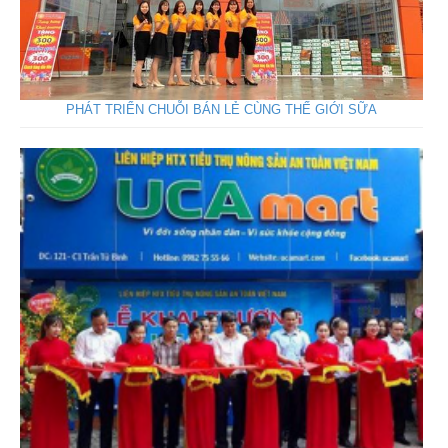
PHÁT TRIỂN CHUỖI BÁN LẺ CÙNG THẾ GIỚI SỮA