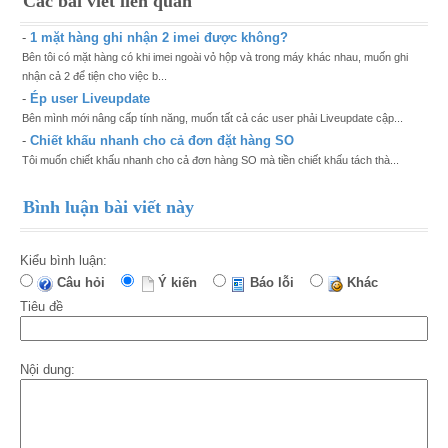
Các bài viết liên quan
-
1 mặt hàng ghi nhận 2 imei được không?
Bên tôi có mặt hàng có khi imei ngoài vỏ hộp và trong máy khác nhau, muốn ghi
nhận cả 2 để tiện cho việc b...
-
Ép user Liveupdate
Bên mình mới nâng cấp tính năng, muốn tất cả các user phải Liveupdate cập...
-
Chiết khấu nhanh cho cả đơn đặt hàng SO
Tôi muốn chiết khấu nhanh cho cả đơn hàng SO mà tiền chiết khấu tách thà...
Bình luận bài viết này
Kiểu bình luận:
Câu hỏi
Ý kiến
Báo lỗi
Khác
Tiêu đề
Nội dung: