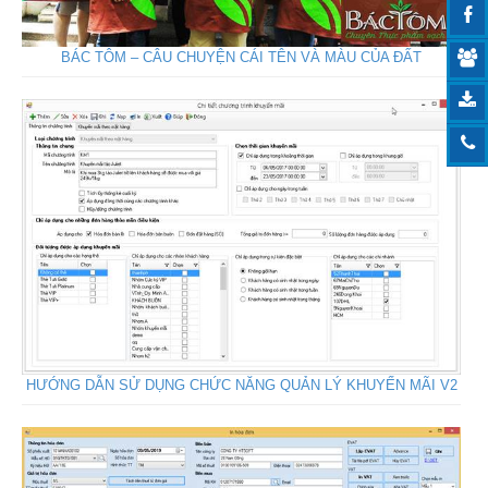
BÁC TÔM – CÂU CHUYỆN CÁI TÊN VÀ MÀU CỦA ĐẤT
HƯỚNG DẪN SỬ DỤNG CHỨC NĂNG QUẢN LÝ KHUYẾN MÃI V2