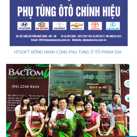
HTSOFT ĐỒNG HÀNH CÙNG PHỤ TÙNG Ô TÔ PHẠM GIA