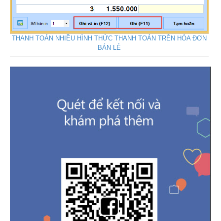
THANH TOÁN NHIỀU HÌNH THỨC THANH TOÁN TRÊN HÓA ĐƠN
BÁN LẺ