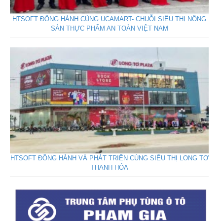
HTSOFT ĐỒNG HÀNH CÙNG UCAMART- CHUỖI SIÊU THỊ NÔNG
SẢN THỰC PHẨM AN TOÀN VIỆT NAM
HTSOFT ĐỒNG HÀNH VÀ PHÁT TRIỂN CÙNG SIÊU THỊ LONG TƠ
THANH HÓA