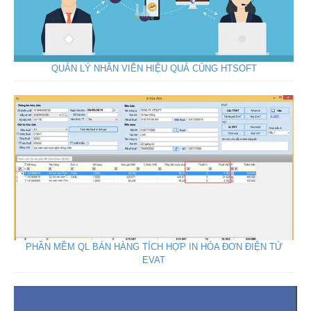
QUẢN LÝ NHÂN VIÊN HIỆU QUẢ CÙNG HTSOFT
PHẦN MỀM QL BÁN HÀNG TÍCH HỢP IN HÓA ĐƠN ĐIỆN TỬ
EVAT