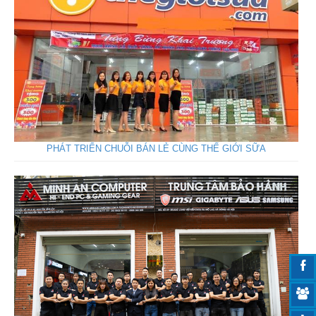
PHÁT TRIỂN CHUỖI BÁN LẺ CÙNG THẾ GIỚI SỮA