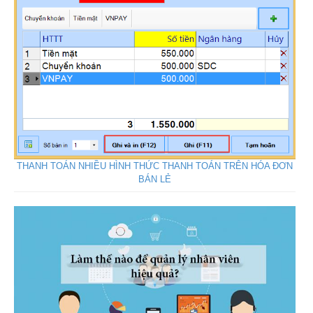
THANH TOÁN NHIỀU HÌNH THỨC THANH TOÁN TRÊN HÓA ĐƠN
BÁN LẺ